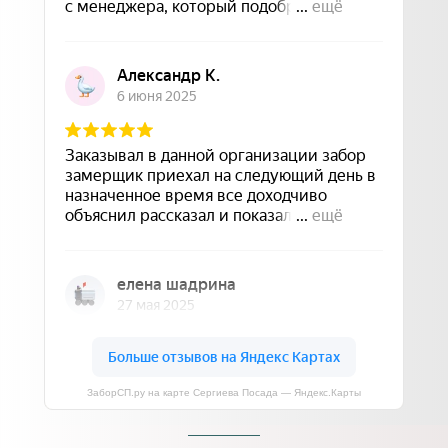
ЗаборСП.ру на карте Сергиева Посада — Яндекс.Карты